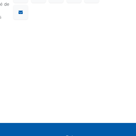
sé de
s