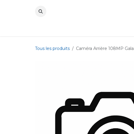
Se rendre au contenu
Tous les produits
Caméra Arrière 108MP Galax