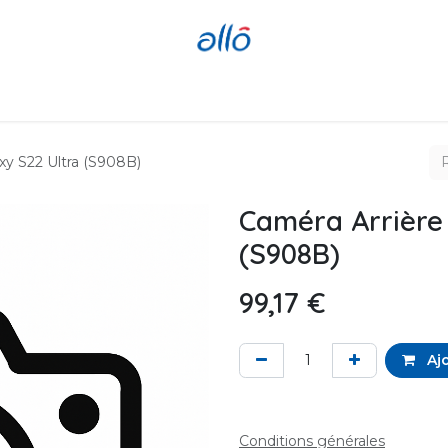
Réparer
Acheter
Revendre
y S22 Ultra (S908B)
Caméra Arrière
(S908B)
99,17
€
Ajo
Conditions générales