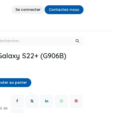
Se connecter
Contactez-nous
alaxy S22+ (G906B)
uter au panier
sé de