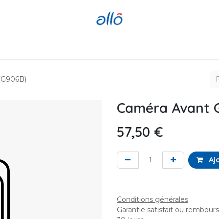
Réparer
Acheter
Revendre
(G906B)
Caméra Avant G
57,50
€
Ajo
Conditions générales
Garantie satisfait ou rembour