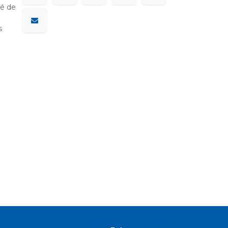
sé de
s