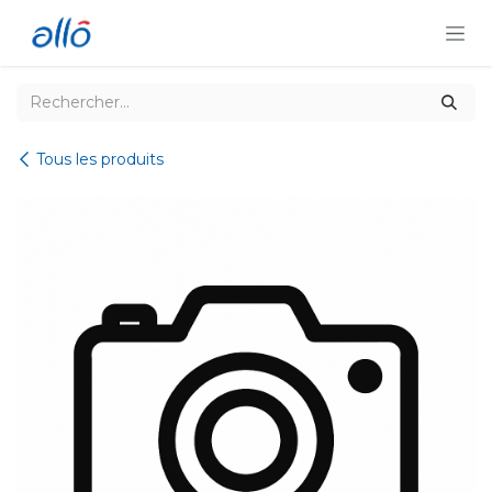
Se rendre au contenu
Tous les produits