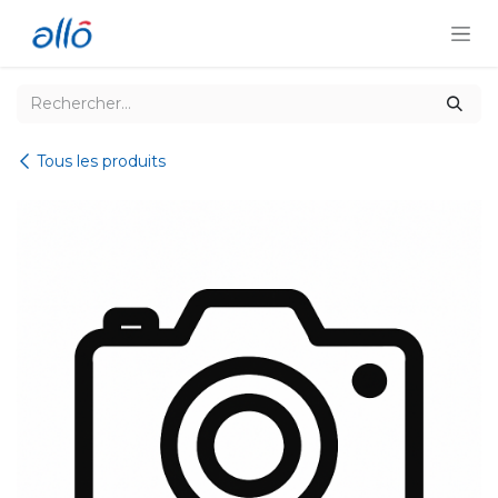
Se rendre au contenu
Tous les produits