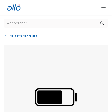
Se rendre au contenu
Tous les produits