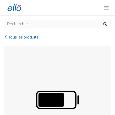
Se rendre au contenu
Tous les produits