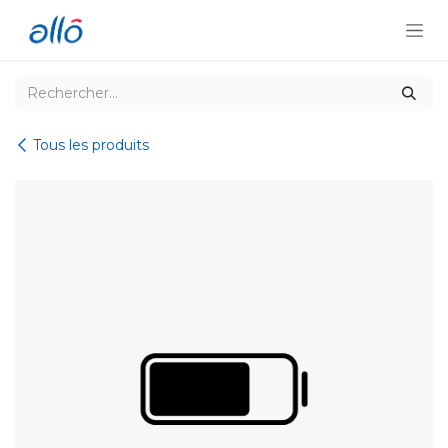
Se rendre au contenu
Tous les produits