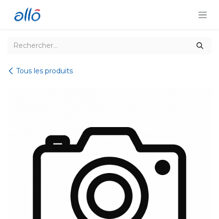
Se rendre au contenu
Tous les produits