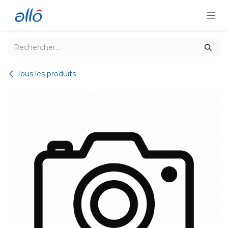
Se rendre au contenu
Tous les produits