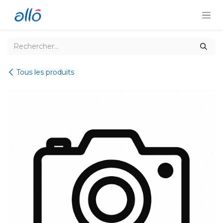
Se rendre au contenu
Tous les produits