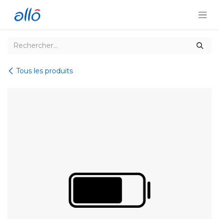
Se rendre au contenu
Tous les produits