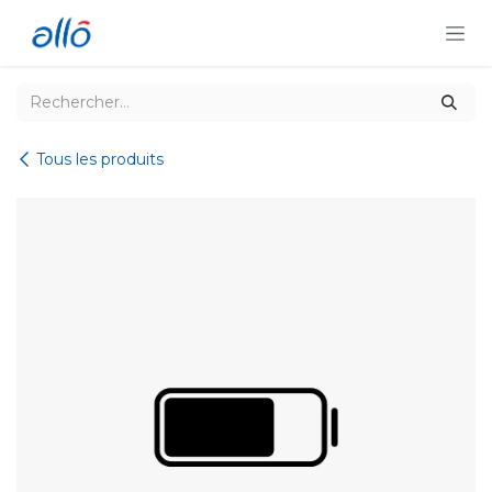
Se rendre au contenu
Tous les produits