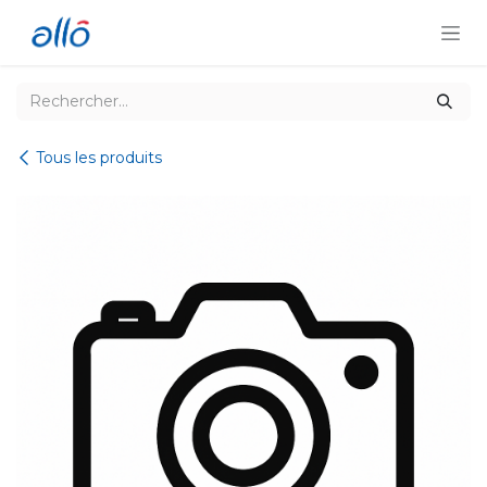
Se rendre au contenu
Tous les produits