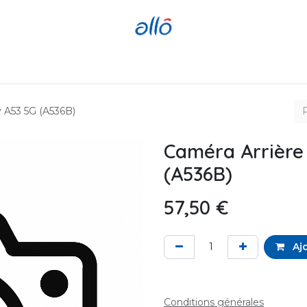
Réparer
Acheter
Revendre
 A53 5G (A536B)
Caméra Arrière
(A536B)
57,50
€
Ajo
Conditions générales