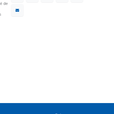
sé de
s