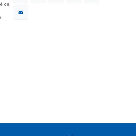
sé de
s