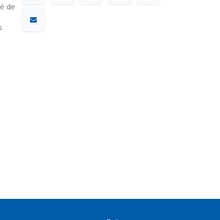
sé de
s