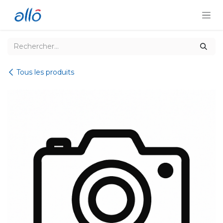
Se rendre au contenu
Tous les produits