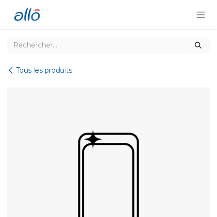
Se rendre au contenu
Tous les produits