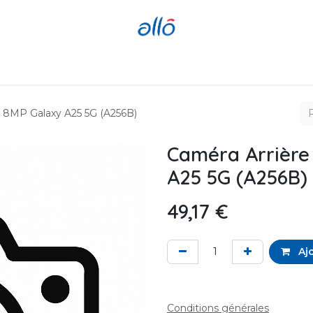
Réparer
Acheter
Revendre
e 8MP Galaxy A25 5G (A256B)
Caméra Arrière
A25 5G (A256B)
49,17
€
Ajo
Conditions générales