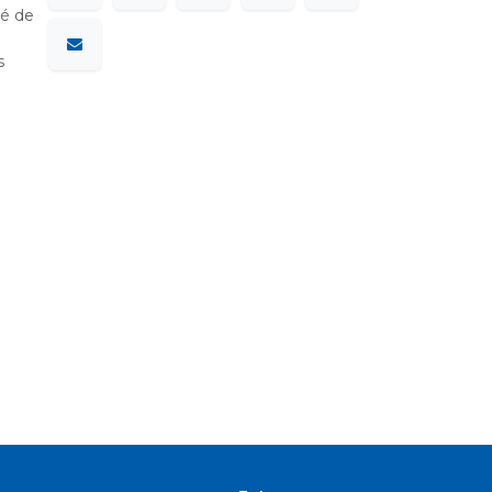
sé de
s