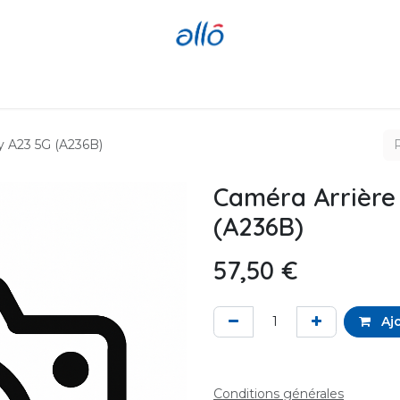
Réparer
Acheter
Revendre
y A23 5G (A236B)
Caméra Arrière
(A236B)
57,50
€
Ajo
Conditions générales