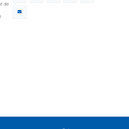
sé de
s