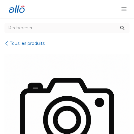
Se rendre au contenu
Tous les produits