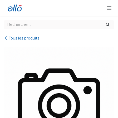
Se rendre au contenu
Tous les produits