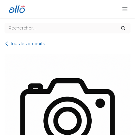
Se rendre au contenu
Tous les produits