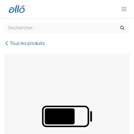
Se rendre au contenu
Tous les produits