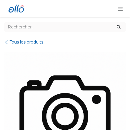
Se rendre au contenu
Tous les produits