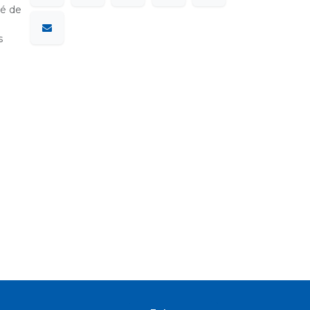
sé de
s