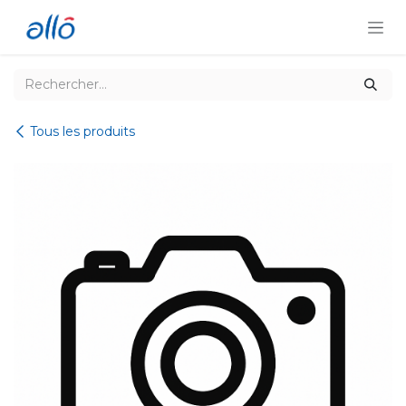
Se rendre au contenu
Tous les produits