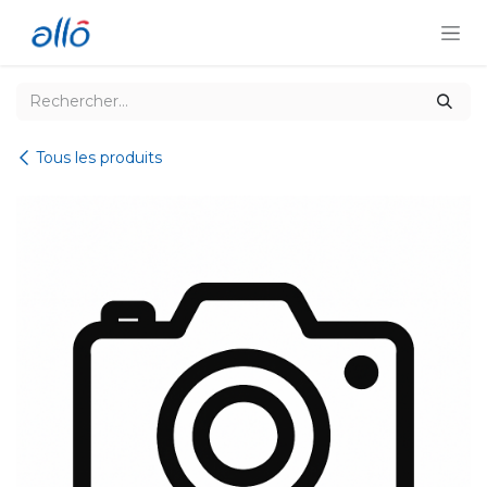
Se rendre au contenu
Tous les produits