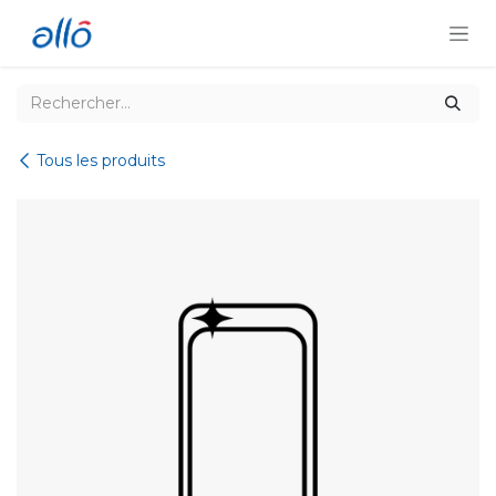
Se rendre au contenu
Tous les produits