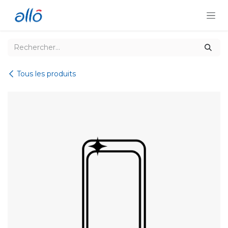
Se rendre au contenu
Tous les produits