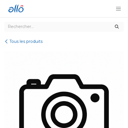
Se rendre au contenu
Tous les produits