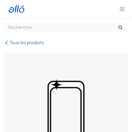
Se rendre au contenu
Tous les produits