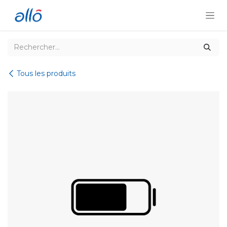
Se rendre au contenu
Tous les produits