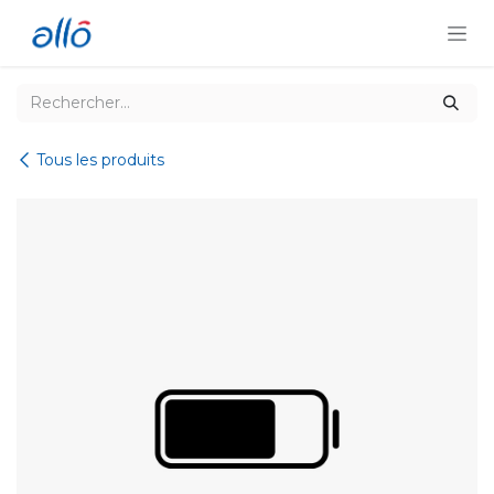
Se rendre au contenu
Tous les produits