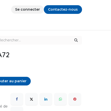
Se connecter
Contactez-nous
A72
uter au panier
sé de