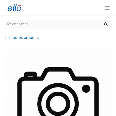
Se rendre au contenu
Tous les produits