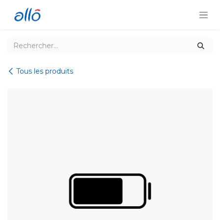
Se rendre au contenu
Tous les produits