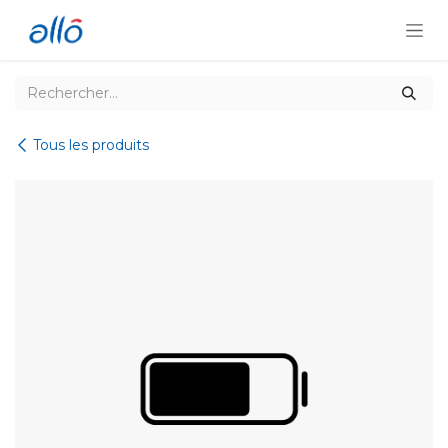
Se rendre au contenu
Tous les produits