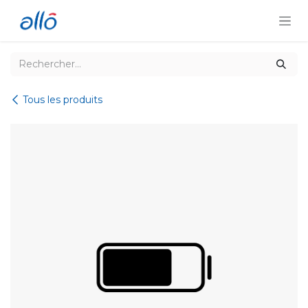
Se rendre au contenu
Tous les produits