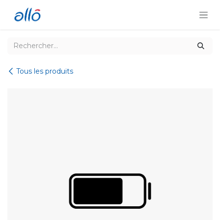
Se rendre au contenu
Tous les produits