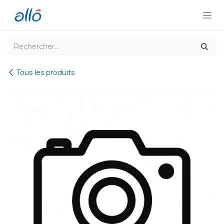
Se rendre au contenu
Tous les produits