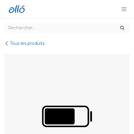
Se rendre au contenu
Tous les produits