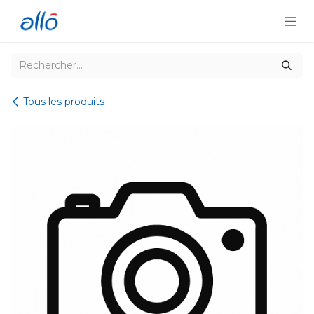
Se rendre au contenu
Tous les produits