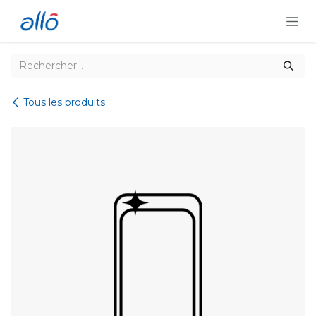
Se rendre au contenu
Tous les produits