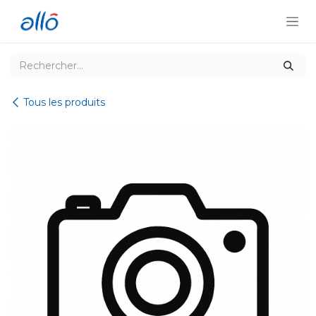
Se rendre au contenu
Tous les produits