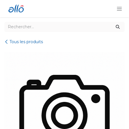
Se rendre au contenu
Tous les produits