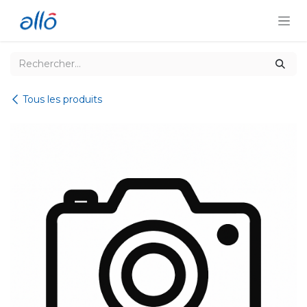
Se rendre au contenu
Tous les produits