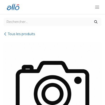
Se rendre au contenu
Tous les produits