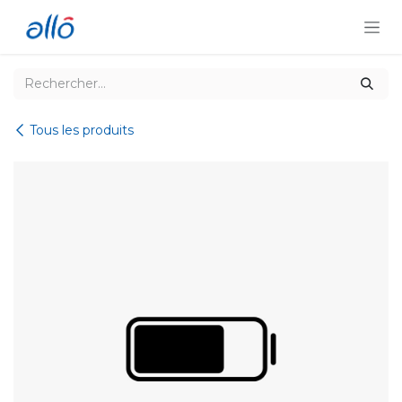
Se rendre au contenu
Tous les produits